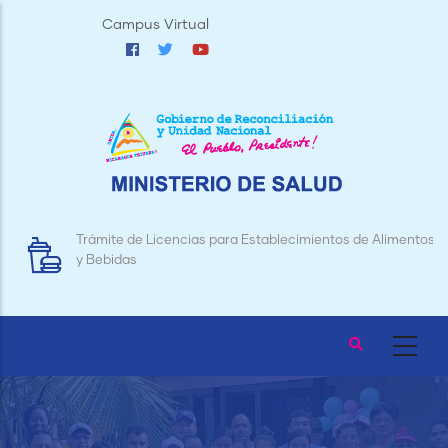
Pasar
Campus Virtual
al
contenido
principal
Trámite de Licencias para Establecimientos de Alimentos
y Bebidas