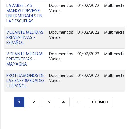
LAVARSE LAS
Documentos
01/02/2022
Multimedia
MANOS PREVIENE
Varios
ENFERMEDADES EN
LAS ESCUELAS
VOLANTE MEDIDAS
Documentos
01/02/2022
Multimedia
PREVENTIVAS -
Varios
ESPAÑOL
VOLANTE MEDIDAS
Documentos
01/02/2022
Multimedia
PREVENTIVAS -
Varios
MAYAGNA
PROTEJAMONOS DE
Documentos
01/02/2022
Multimedia
LAS ENFERMEDADES
Varios
- ESPAÑOL
PÁGINA
1
PAGE
2
PAGE
3
PAGE
4
SIGUIENTE
››
ÚLTIMA
ULTIMO »
ACTUAL
PÁGINA
PÁGINA