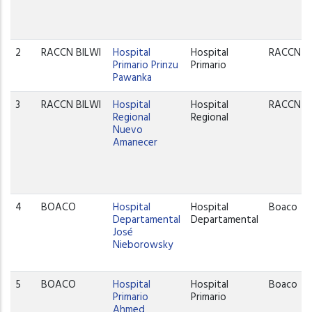
2
RACCN BILWI
Hospital
Hospital
RACCN
Primario Prinzu
Primario
Pawanka
3
RACCN BILWI
Hospital
Hospital
RACCN
Regional
Regional
Nuevo
Amanecer
4
BOACO
Hospital
Hospital
Boaco
Departamental
Departamental
José
Nieborowsky
5
BOACO
Hospital
Hospital
Boaco
Primario
Primario
Ahmed