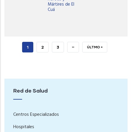
Mártires de El
Cuá
PÁGINA
1
PAGE
2
PAGE
3
SIGUIENTE
››
ÚLTIMA
ÚLTMO »
ACTUAL
PÁGINA
PÁGINA
Red de Salud
Centros Especializados
Hospitales