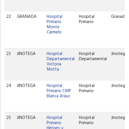
22
GRANADA
Hospital
Hospital
Granada
Primario
Primario
Monte
Carmelo
23
JINOTEGA
Hospital
Hospital
Jinotega
Departamental
Departamental
Victoria
Motta
24
JINOTEGA
Hospital
Hospital
Jinotega
Primario CMP
Primario
Blanca Aráuz
25
JINOTEGA
Hospital
Hospital
Jinotega
Primario
Primario
Héroes y