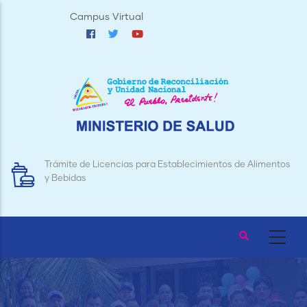
Pasar
Campus Virtual
al
contenido
principal
Trámite de Licencias para Establecimientos de Alimentos
y Bebidas