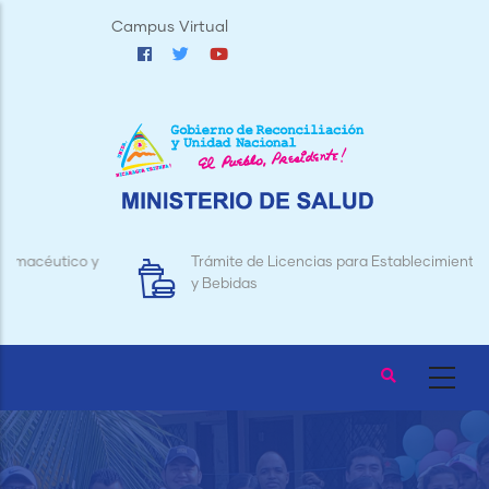
Pasar
Campus Virtual
al
contenido
principal
Trámite de Licencias para Establecimientos de Alimentos
y Bebidas