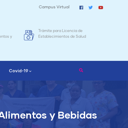
Campus Virtual
e
Mapa de Mortalidad Materna en
T
lud
Nicaragua
Covid-19
 Alimentos y Bebidas