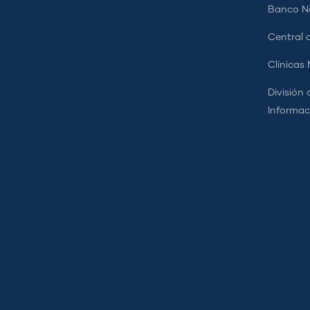
Banco Na
Central d
Clínicas
División 
Informac