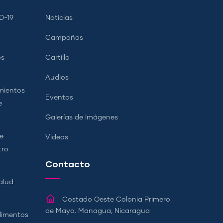
D-19
Noticias
Campañas
os
Cartilla
Audios
mientos
Eventos
e
Galerías de Imágenes
e
Videos
tro
Contacto
alud
Costado Oeste Colonia Primero
de Mayo. Managua, Nicaragua
Alimentos