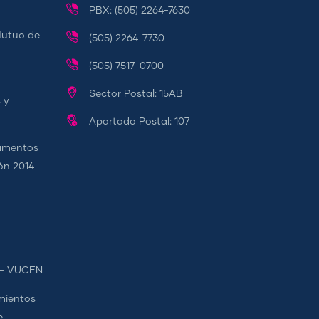
PBX: (505) 2264-7630
Mutuo de
(505) 2264-7730
(505) 7517-0700
Sector Postal: 15AB
 y
Apartado Postal: 107
camentos
ión 2014
s - VUCEN
mientos
e