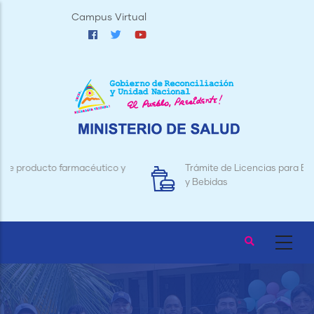
Pasar
Campus Virtual
al
contenido
principal
Trámite de Licencias para Establecimientos de Alimentos
y Bebidas