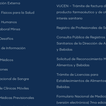
ción Externa
VUCEN – Trámite de factura d
producto farmacéutico y de o
 Físicos para la Salud
interés sanitario
s Humanos
Registro de Profesionales de S
aboral Minsa
Consulta Pública de Registros
Desafíos
Sanitarios de la Dirección de 
 de Información
y Bebidas
Solicitud de Reconocimiento 
 Médicos
Alimentos y Bebidas
iones
Trámite de Licencias para
cional de Sangre
Establecimientos de Alimentos
Bebidas
e Clínicas Móviles
Formulario Nacional de Medi
 Médicas Previsionales
(versión electrónica) 7ma edic