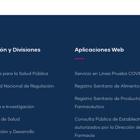
ón y Divisiones
Aplicaciones Web
a para la Salud Pública
Servicio en Línea Prueba COVI
d Nacional de Regulación
Registro Sanitario de Alimento
a
Registro Sanitario de Product
 e Investigación
Farmacéutico
s de Salud
Consulta Pública de Estableci
autorizados por la Dirección d
ción y Desarrollo
Farmacia