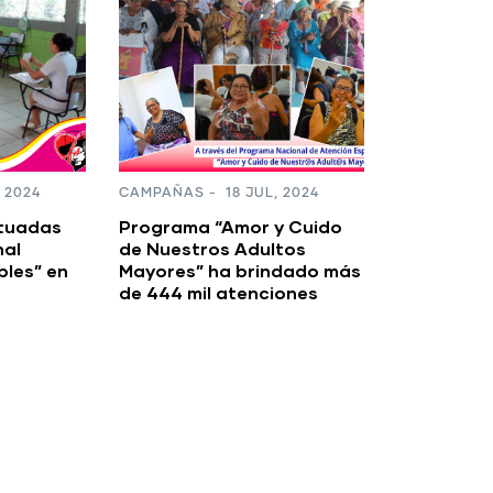
GALERÍA DE IMÁGENES
-
15
CAMPAÑAS
JUL, 2024
Avances 
Mega Feria de Salud en el
Juventud 
Hospital Fidel Ventura de
Waslala en saludo al 45/19
 2024
y Cuido
tos
ndado más
iones