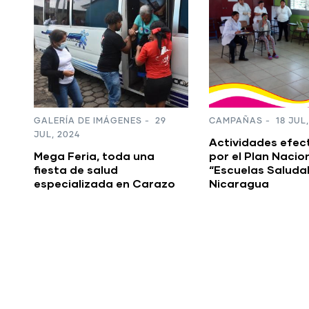
CAMPAÑAS
-
18 JUL, 2024
CAMPAÑAS
-
18 JUL,
Actividades efectuadas
Programa “Amor 
por el Plan Nacional
de Nuestros Adul
“Escuelas Saludables” en
Mayores” ha bri
o
Nicaragua
de 444 mil atenc