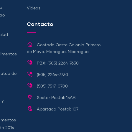
e
Videos
tro
Contacto
alud
Costado Oeste Colonia Primero
de Mayo. Managua, Nicaragua
Alimentos
PBX: (505) 2264-7630
Mutuo de
(505) 2264-7730
(505) 7517-0700
Sector Postal: 15AB
 y
Apartado Postal: 107
camentos
ión 2014