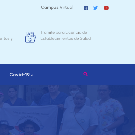
Campus Virtual
Mapa de Mortalidad Materna en
Tr
d
Nicaragua
Covid-19