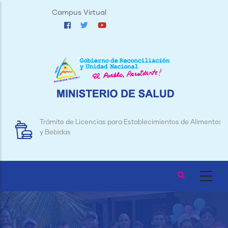
Pasar
Campus Virtual
al
contenido
principal
Trámite de Licencias para Establecimientos de Alimentos
y Bebidas