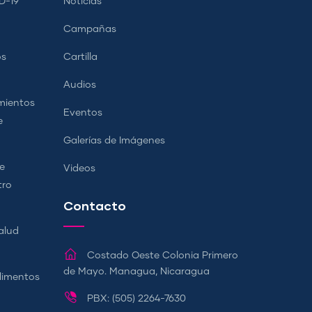
D-19
Noticias
Campañas
os
Cartilla
Audios
mientos
Eventos
e
Galerías de Imágenes
e
Videos
tro
Contacto
alud
Costado Oeste Colonia Primero
de Mayo. Managua, Nicaragua
Alimentos
PBX: (505) 2264-7630