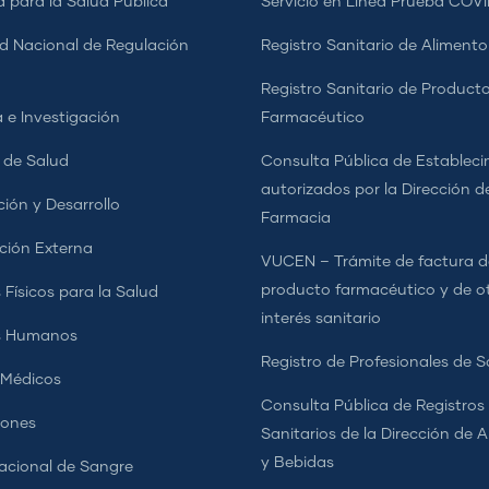
a para la Salud Pública
Servicio en Línea Prueba COVI
d Nacional de Regulación
Registro Sanitario de Alimento
a
Registro Sanitario de Product
 e Investigación
Farmacéutico
s de Salud
Consulta Pública de Estableci
autorizados por la Dirección d
ción y Desarrollo
Farmacia
ción Externa
VUCEN – Trámite de factura d
producto farmacéutico y de o
 Físicos para la Salud
interés sanitario
s Humanos
Registro de Profesionales de S
 Médicos
Consulta Pública de Registros
iones
Sanitarios de la Dirección de 
y Bebidas
cional de Sangre