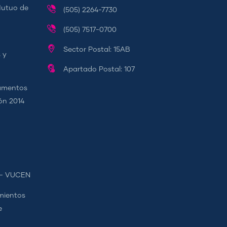
Mutuo de
(505) 2264-7730
(505) 7517-0700
Sector Postal: 15AB
 y
Apartado Postal: 107
camentos
ión 2014
s - VUCEN
mientos
e