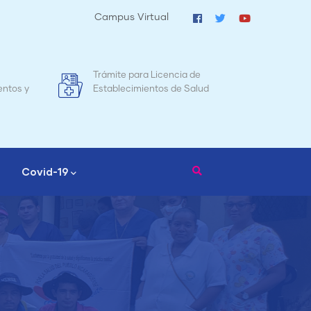
Campus Virtual
Mapa de Mortalidad Materna en
Tr
d
Nicaragua
Covid-19