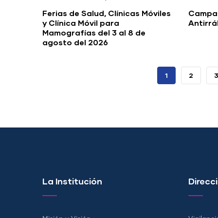
Ferias de Salud, Clínicas Móviles
Campañ
y Clínica Móvil para
Antirr
Mamografías del 3 al 8 de
agosto del 2026
PÁGINA
1
PAGE
2
ACTUAL
La Institución
Direcci