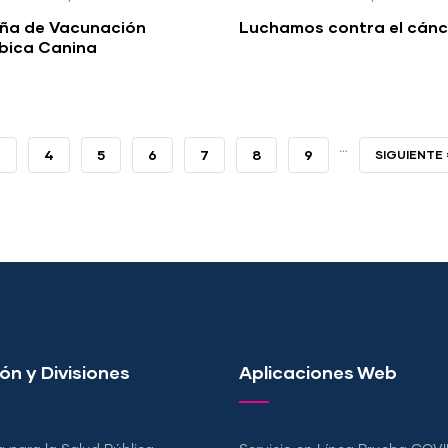
a de Vacunación
Luchamos contra el cánc
ábica Canina
…
PAGE
3
PAGE
4
PAGE
5
PAGE
6
PAGE
7
PAGE
8
PAGE
9
SIGUIENTE
SIGUIENTE 
PÁGINA
ón y Divisiones
Aplicaciones Web