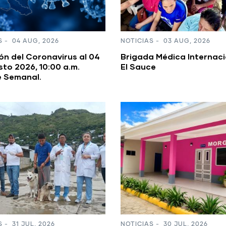
S
-
04 AUG, 2026
NOTICIAS
-
03 AUG, 2026
ón del Coronavirus al 04
Brigada Médica Internaci
to 2026, 10:00 a.m.
El Sauce
e Semanal.
S
-
31 JUL, 2026
NOTICIAS
-
30 JUL, 2026