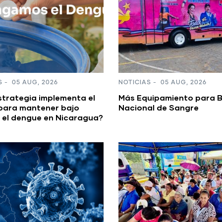
S
-
05 AUG, 2026
NOTICIAS
-
05 AUG, 2026
strategia implementa el
Más Equipamiento para 
para mantener bajo
Nacional de Sangre
 el dengue en Nicaragua?