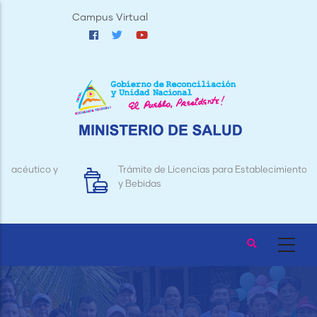
Pasar
Campus Virtual
al
contenido
principal
Trámite de Licencias para Establecimientos de Alimentos
y Bebidas