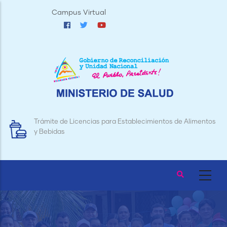
Pasar
Campus Virtual
al
contenido
principal
Trámite de Licencias para Establecimientos de Alimentos
y Bebidas