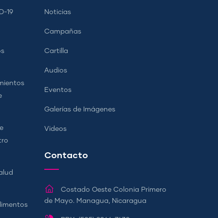
D-19
Noticias
Campañas
os
Cartilla
Audios
mientos
Eventos
e
Galerías de Imágenes
e
Videos
tro
Contacto
alud
Costado Oeste Colonia Primero
de Mayo. Managua, Nicaragua
Alimentos