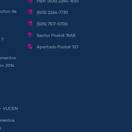
PBX: (505) 2264-7630
Mutuo de
(505) 2264-7730
(505) 7517-0700
Sector Postal: 15AB
 y
Apartado Postal: 107
camentos
ión 2014
s - VUCEN
mientos
e