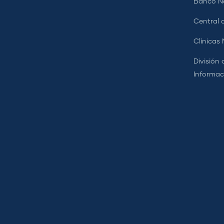
Banco Na
Central d
Clínicas
División 
Informac