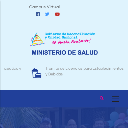
Pasar
Campus Virtual
al
contenido
principal
Trámite de Licencias para Establecimientos de Alimentos
y Bebidas