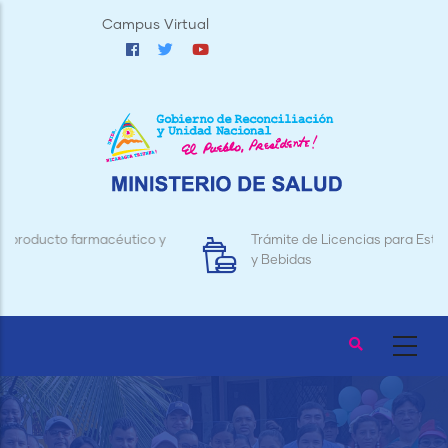
Pasar
Campus Virtual
al
contenido
principal
y
Trámite de Licencias para Establecimientos de Alimento
y Bebidas