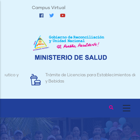
Pasar
Campus Virtual
al
contenido
principal
Trámite de Licencias para Establecimientos de Alimentos
y Bebidas