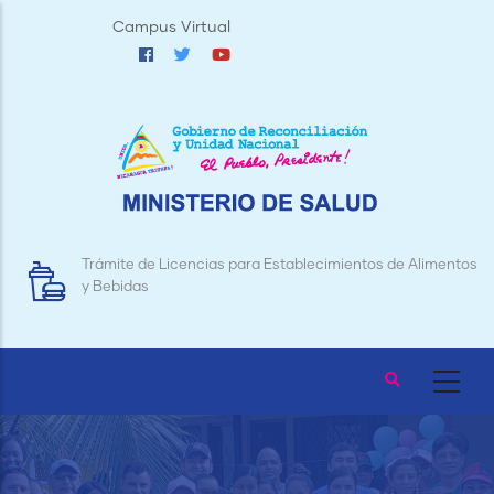
Pasar
Campus Virtual
al
contenido
principal
Trámite de Licencias para Establecimientos de Alimentos
y Bebidas