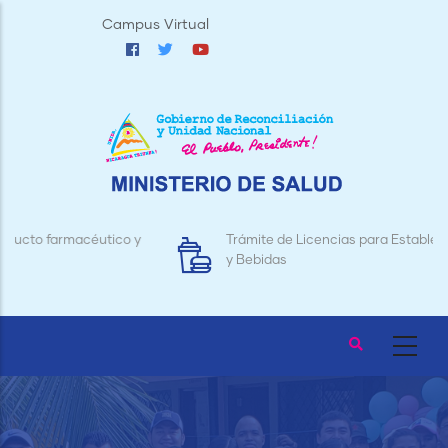
Pasar
Campus Virtual
al
contenido
principal
Trámite de Licencias para Establecimientos de Alimentos
y Bebidas