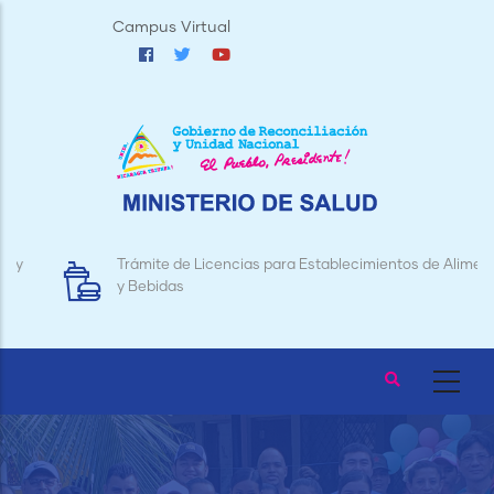
Pasar
Campus Virtual
al
contenido
principal
Trámite de Licencias para Establecimientos de Alimentos
y Bebidas