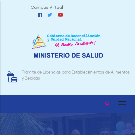
Pasar
Campus Virtual
al
contenido
principal
Trámite de Licencias para Establecimientos de Alimentos
y Bebidas