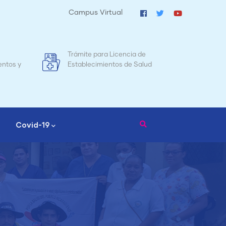
Campus Virtual
Mapa de Mortalidad Materna en
Tr
d
Nicaragua
Covid-19