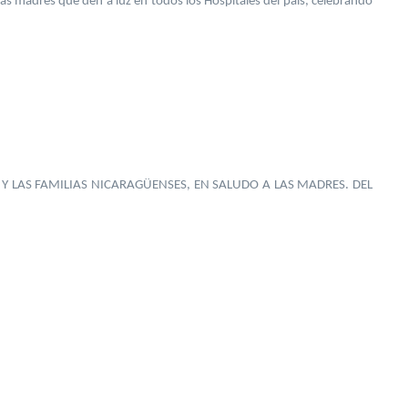
as madres que den a luz en todos los Hospitales del país, celebrando
 LAS FAMILIAS NICARAGÜENSES, EN SALUDO A LAS MADRES. DEL