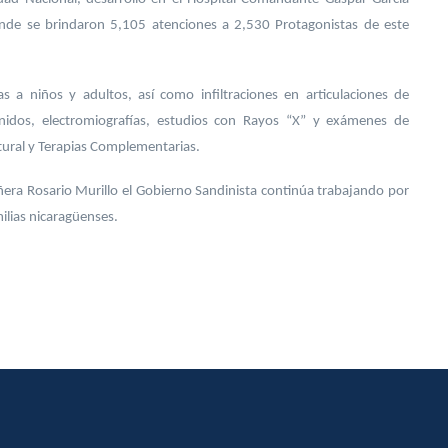
nde se brindaron 5,105 atenciones a 2,530 Protagonistas de este
s a niños y adultos, así como infiltraciones en articulaciones de
sonidos, electromiografías, estudios con Rayos “X” y exámenes de
tural y Terapias Complementarias.
era Rosario Murillo el Gobierno Sandinista continúa trabajando por
milias nicaragüenses.