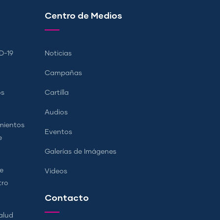
Centro de Medios
D-19
Noticias
Campañas
os
Cartilla
Audios
mientos
Eventos
e
Galerías de Imágenes
e
Videos
tro
Contacto
alud