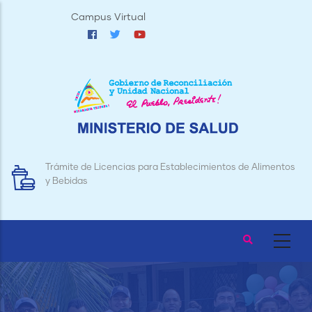
Pasar
Campus Virtual
al
contenido
principal
Trámite de Licencias para Establecimientos de Alimentos
y Bebidas