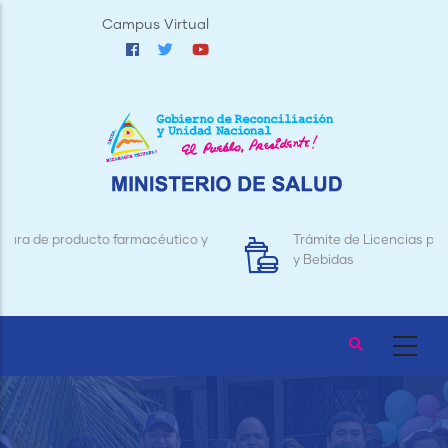
Pasar
Campus Virtual
al
contenido
principal
Trámite de Licencias para Establecimientos de Alimentos
y Bebidas