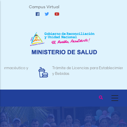
Pasar
Campus Virtual
al
contenido
principal
Trámite de Licencias para Establecimientos de Alimentos
y Bebidas