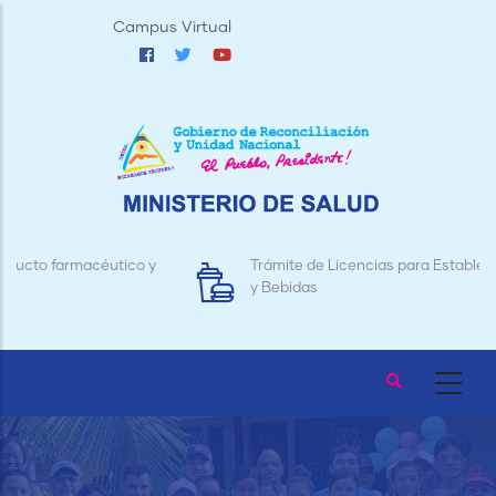
Pasar
Campus Virtual
al
contenido
principal
Trámite de Licencias para Establecimientos de Alimentos
y Bebidas