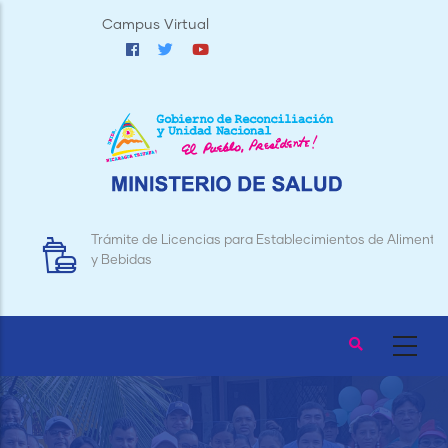
Pasar
Campus Virtual
al
contenido
principal
Trámite de Licencias para Establecimientos de Alimentos
y Bebidas