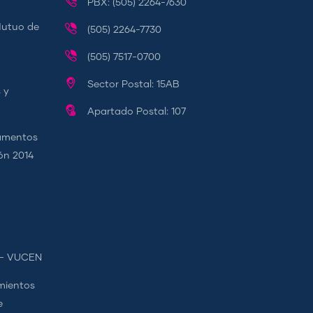
PBX: (505) 2264-7630
Mutuo de
(505) 2264-7730
(505) 7517-0700
Sector Postal: 15AB
 y
Apartado Postal: 107
camentos
ión 2014
s - VUCEN
mientos
e