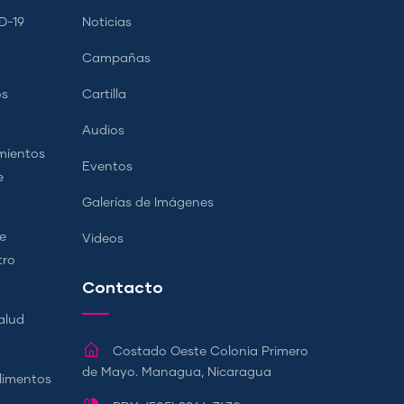
D-19
Noticias
Campañas
os
Cartilla
Audios
mientos
Eventos
e
Galerías de Imágenes
e
Videos
tro
Contacto
alud
Costado Oeste Colonia Primero
de Mayo. Managua, Nicaragua
Alimentos