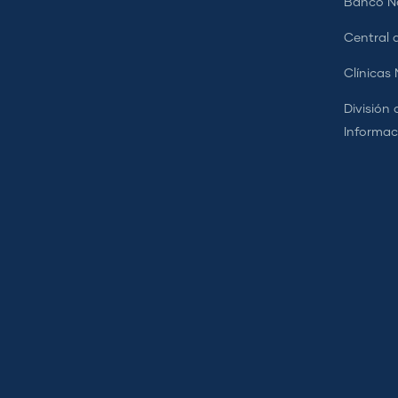
Banco Na
Central d
Clínicas
División 
Informac