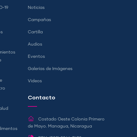
D-19
Noticias
Campañas
os
Cartilla
Audios
mientos
Eventos
e
Galerías de Imágenes
e
Videos
tro
Contacto
alud
Costado Oeste Colonia Primero
de Mayo. Managua, Nicaragua
Alimentos