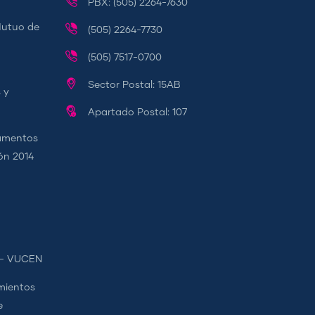
PBX: (505) 2264-7630
Mutuo de
(505) 2264-7730
(505) 7517-0700
Sector Postal: 15AB
 y
Apartado Postal: 107
camentos
ión 2014
s - VUCEN
mientos
e