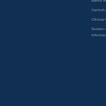
Banco Na
Central d
Clínicas
División 
Informac