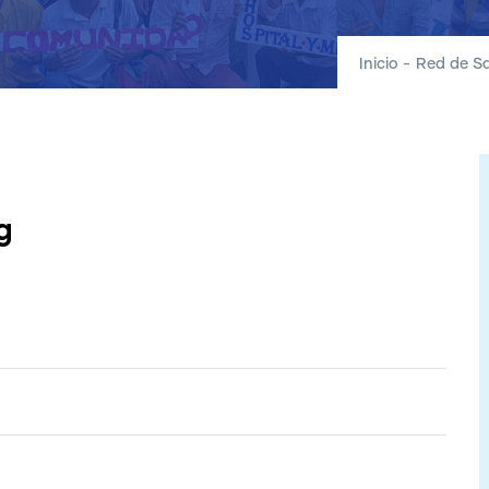
Inicio
-
Red de S
g