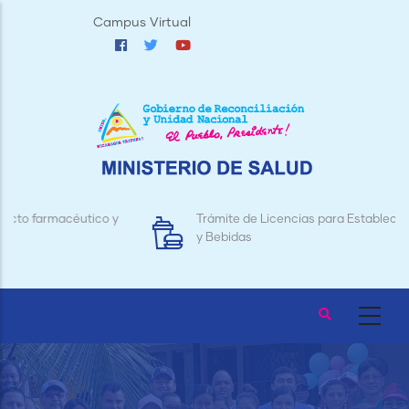
Pasar
Campus Virtual
al
contenido
principal
Trámite de Licencias para Establecimientos de Alimentos
y Bebidas