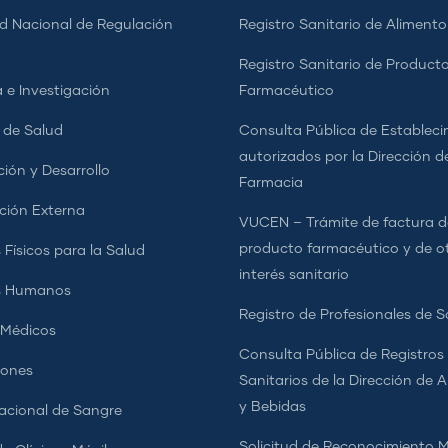
d Nacional de Regulación
Registro Sanitario de Alimento
a
Registro Sanitario de Product
 e Investigación
Farmacéutico
s de Salud
Consulta Pública de Estableci
autorizados por la Dirección d
ción y Desarrollo
Farmacia
ción Externa
VUCEN – Trámite de factura d
producto farmacéutico y de o
 Físicos para la Salud
interés sanitario
s Humanos
Registro de Profesionales de S
 Médicos
Consulta Pública de Registros
iones
Sanitarios de la Dirección de 
y Bebidas
cional de Sangre
Solicitud de Reconocimiento 