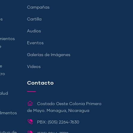
Campañas
os
Cartilla
Audios
mientos
Eventos
e
Galerías de Imágenes
e
Videos
tro
Contacto
alud
Costado Oeste Colonia Primero
de Mayo. Managua, Nicaragua
Alimentos
PBX: (505) 2264-7630
Mutuo de