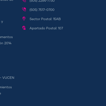
(505) 2264-7730
(505) 7517-0700
Sector Postal: 15AB
 y
Apartado Postal: 107
camentos
ión 2014
s - VUCEN
mientos
e