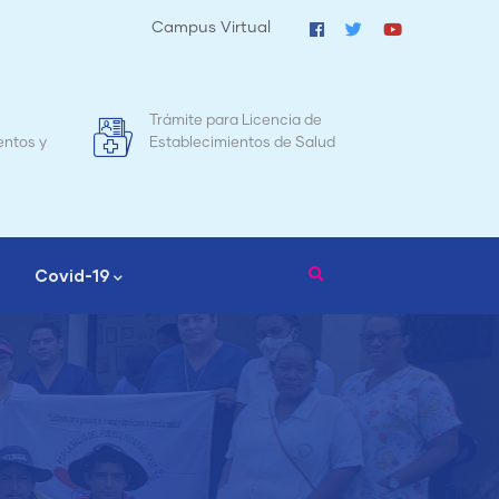
Campus Virtual
Mapa de Mortalidad Materna en
Tr
d
Nicaragua
Covid-19