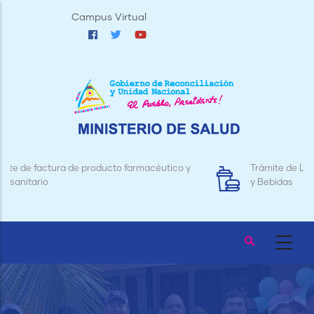
Pasar
Campus Virtual
al
contenido
principal
Trámite de Licencias para Establecimientos de Alimentos
y Bebidas