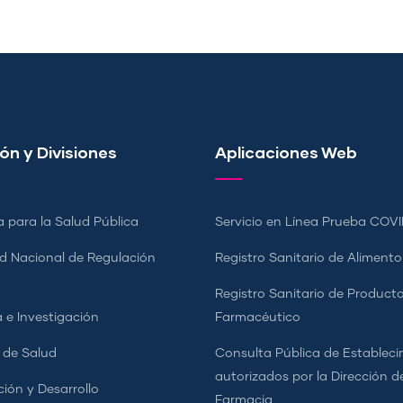
ón y Divisiones
Aplicaciones Web
a para la Salud Pública
Servicio en Línea Prueba COVI
d Nacional de Regulación
Registro Sanitario de Alimento
a
Registro Sanitario de Product
 e Investigación
Farmacéutico
s de Salud
Consulta Pública de Estableci
autorizados por la Dirección d
ción y Desarrollo
Farmacia