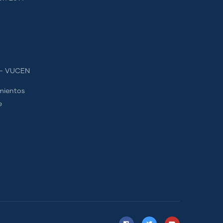
s - VUCEN
mientos
e