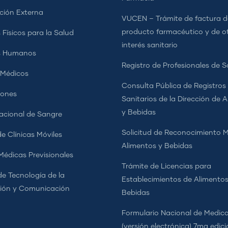
ción Externa
VUCEN – Trámite de factura d
producto farmacéutico y de o
 Físicos para la Salud
interés sanitario
s Humanos
Registro de Profesionales de S
 Médicos
Consulta Pública de Registros
iones
Sanitarios de la Dirección de 
y Bebidas
cional de Sangre
Solicitud de Reconocimiento 
e Clínicas Móviles
Alimentos y Bebidas
 Médicas Previsionales
Trámite de Licencias para
de Tecnología de la
Establecimientos de Alimentos
ión y Comunicación
Bebidas
Formulario Nacional de Medi
(versión electrónica) 7ma edic