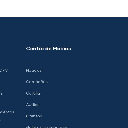
Centro de Medios
D-19
Noticias
Campañas
os
Cartilla
Audios
mientos
Eventos
e
Galerías de Imágenes