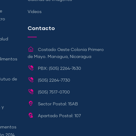
e
Videos
tro
Contacto
alud
Costado Oeste Colonia Primero
de Mayo. Managua, Nicaragua
Alimentos
PBX: (505) 2264-7630
Mutuo de
(505) 2264-7730
(505) 7517-0700
Sector Postal: 15AB
 y
Apartado Postal: 107
camentos
ión 2014