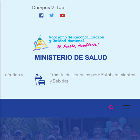
Pasar
Campus Virtual
al
contenido
principal
Trámite de Licencias para Establecimientos de Alimentos
y Bebidas