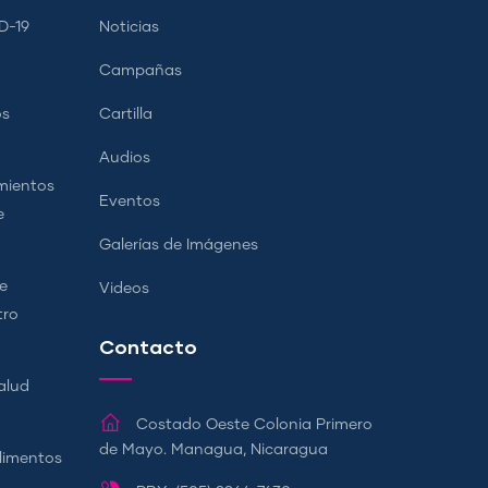
D-19
Noticias
Campañas
os
Cartilla
Audios
mientos
Eventos
e
Galerías de Imágenes
e
Videos
tro
Contacto
alud
Costado Oeste Colonia Primero
de Mayo. Managua, Nicaragua
Alimentos