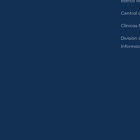
Banco Na
Central d
Clínicas
División 
Informac