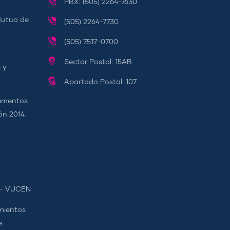
PBX: (505) 2264-7630
Mutuo de
(505) 2264-7730
(505) 7517-0700
Sector Postal: 15AB
 y
Apartado Postal: 107
camentos
ión 2014
s - VUCEN
mientos
e