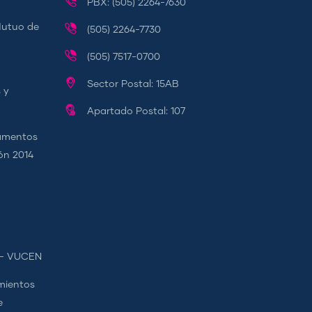
PBX: (505) 2264-7630
Mutuo de
(505) 2264-7730
(505) 7517-0700
Sector Postal: 15AB
 y
Apartado Postal: 107
camentos
ión 2014
s - VUCEN
mientos
e