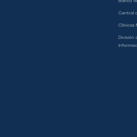
Banco Na
Central d
Clínicas
División 
Informac