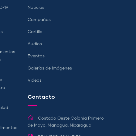
D-19
Noticias
Campañas
os
Cartilla
Audios
mientos
Eventos
e
Galerías de Imágenes
e
Videos
tro
Contacto
alud
Costado Oeste Colonia Primero
de Mayo. Managua, Nicaragua
Alimentos