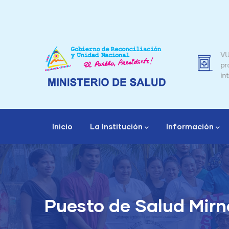
Pasar
al
contenido
principal
 Médicos
VUCEN – Trámite de factura de
producto farmacéutico y de otro
interés sanitario
Navegación
principal
Inicio
La Institución
Información
Autoridad Nacional de Regu
División de
Puesto de Salud Mirn