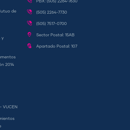
PBX: (505) 2264-7630
Mutuo de
(505) 2264-7730
(505) 7517-0700
Sector Postal: 15AB
 y
Apartado Postal: 107
camentos
ión 2014
s - VUCEN
mientos
e