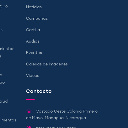
D-19
Noticias
Campañas
os
Cartilla
Audios
mientos
Eventos
e
Galerías de Imágenes
e
Videos
tro
Contacto
alud
Costado Oeste Colonia Primero
de Mayo. Managua, Nicaragua
Alimentos