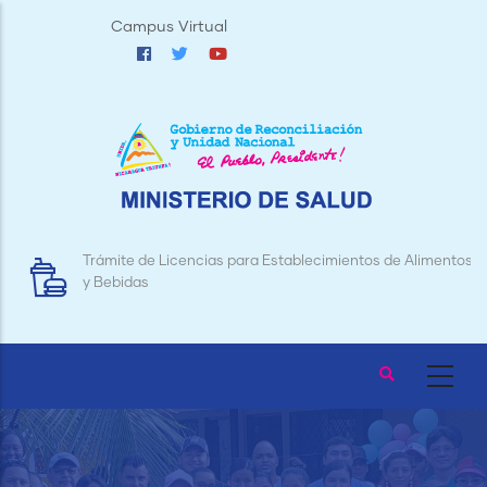
Pasar
Campus Virtual
al
contenido
principal
Trámite de Licencias para Establecimientos de Alimentos
y Bebidas