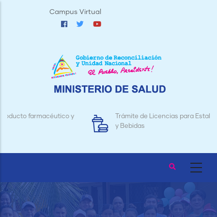
Pasar
Campus Virtual
al
contenido
principal
Trámite de Licencias para Establecimientos de Alimentos
y Bebidas