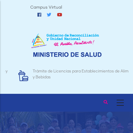
Pasar
Campus Virtual
al
contenido
principal
Trámite de Licencias para Establecimientos de Alimentos
y Bebidas