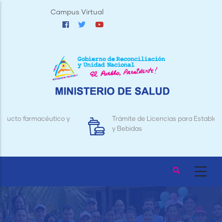
Pasar
Campus Virtual
al
contenido
principal
y
Trámite de Licencias para Establecimientos de Alimentos
y Bebidas