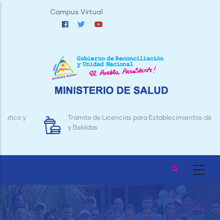
Pasar
Campus Virtual
al
contenido
principal
Trámite de Licencias para Establecimientos de Alimentos
y Bebidas