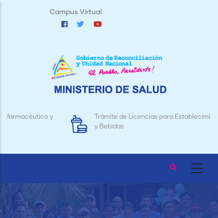
Pasar
Campus Virtual
al
contenido
principal
Trámite de Licencias para Establecimientos de Alimentos
y Bebidas