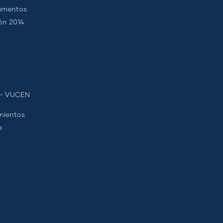
camentos
ión 2014
s - VUCEN
mientos
e