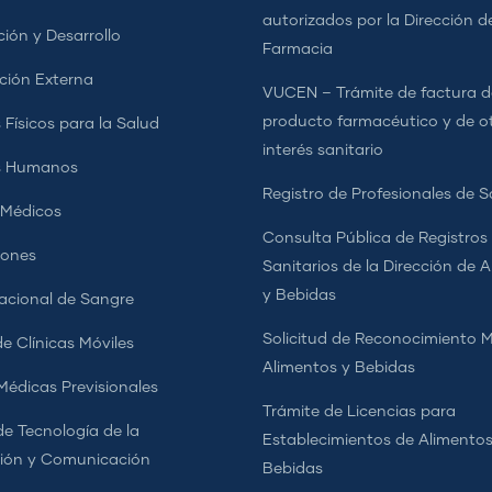
autorizados por la Dirección d
ción y Desarrollo
Farmacia
ción Externa
VUCEN – Trámite de factura d
producto farmacéutico y de o
 Físicos para la Salud
interés sanitario
s Humanos
Registro de Profesionales de S
 Médicos
Consulta Pública de Registros
iones
Sanitarios de la Dirección de 
y Bebidas
cional de Sangre
Solicitud de Reconocimiento 
e Clínicas Móviles
Alimentos y Bebidas
 Médicas Previsionales
Trámite de Licencias para
de Tecnología de la
Establecimientos de Alimentos
ión y Comunicación
Bebidas