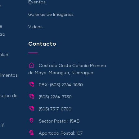
Eventos
e
Galerías de Imágenes
e
Videos
tro
Contacto
alud
Costado Oeste Colonia Primero
de Mayo. Managua, Nicaragua
Alimentos
PBX: (505) 2264-7630
Mutuo de
(505) 2264-7730
(505) 7517-0700
Sector Postal: 15AB
 y
Apartado Postal: 107