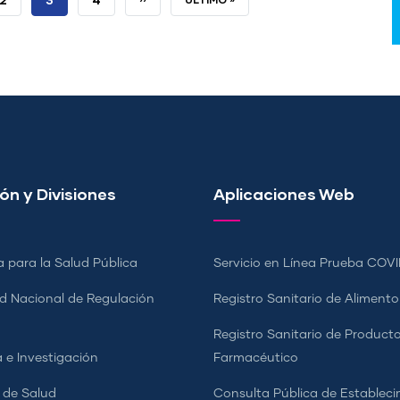
ACTUAL
PÁGINA
PÁGINA
ón y Divisiones
Aplicaciones Web
a para la Salud Pública
Servicio en Línea Prueba COVI
d Nacional de Regulación
Registro Sanitario de Alimento
a
Registro Sanitario de Product
 e Investigación
Farmacéutico
s de Salud
Consulta Pública de Estableci