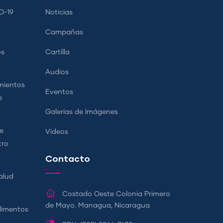
D-19
Noticias
Campañas
os
Cartilla
Audios
mientos
Eventos
e
Galerías de Imágenes
e
Videos
tro
Contacto
alud
Costado Oeste Colonia Primero
de Mayo. Managua, Nicaragua
Alimentos