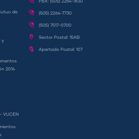
PBX: (505) 2264-7630
Mutuo de
(505) 2264-7730
(505) 7517-0700
Sector Postal: 15AB
 y
Apartado Postal: 107
camentos
ión 2014
s - VUCEN
mientos
e