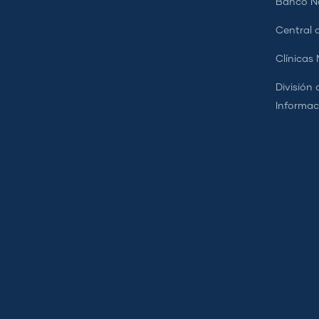
Banco Na
Central d
Clínicas
División 
Informac