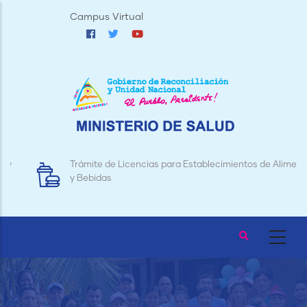
Pasar
Campus Virtual
al
contenido
principal
Trámite de Licencias para Establecimientos de Alimentos
y Bebidas