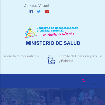
Pasar
Campus Virtual
al
contenido
principal
Trámite de Licencias para Establecimientos de Alimentos
y Bebidas