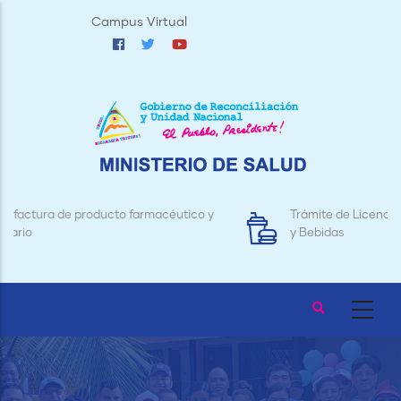
Pasar
Campus Virtual
al
contenido
principal
Trámite de Licencias para Establecimientos de Alimentos
y Bebidas