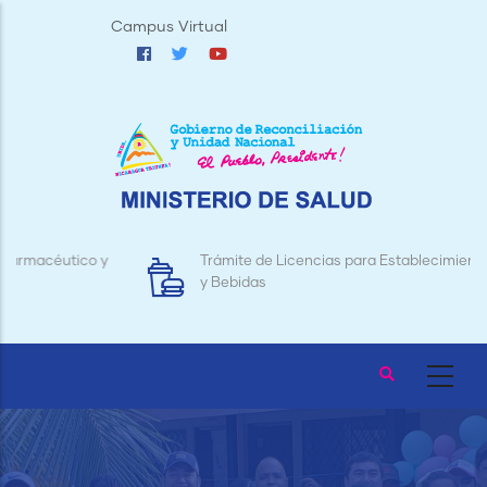
Pasar
Campus Virtual
al
contenido
principal
Trámite de Licencias para Establecimientos de Alimentos
y Bebidas