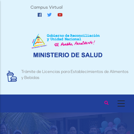
Pasar
Campus Virtual
al
contenido
principal
Trámite de Licencias para Establecimientos de Alimentos
y Bebidas