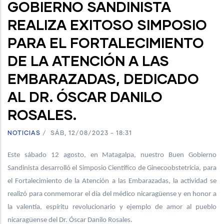
GOBIERNO SANDINISTA
REALIZA EXITOSO SIMPOSIO
PARA EL FORTALECIMIENTO
DE LA ATENCIÓN A LAS
EMBARAZADAS, DEDICADO
AL DR. ÓSCAR DANILO
ROSALES.
NOTICIAS
/
SÁB, 12/08/2023 - 18:31
Este sábado 12 agosto, en Matagalpa, nuestro Buen Gobierno
Sandinista desarrolló el Simposio Científico de Ginecoobstetricia, para
el Fortalecimiento de la Atención a las Embarazadas, la actividad se
realizó para conmemorar el día del médico nicaragüense y en honor a
la valentía, espíritu revolucionario y ejemplo de amor al pueblo
nicaragüense del Dr. Óscar Danilo Rosales.